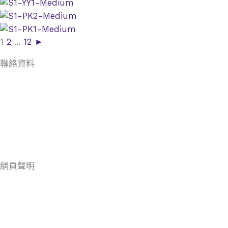
1
2
...
12
►
聯絡資料
香港中環美利道2號 The Henderson 3302室
(852) 2338 5018
(852) 2338 5108
secretariat@hkaef.org.hk
網頁聲明
免責聲明
私隱政策