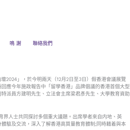
鳴 謝
聯絡我們
峰論壇2024」，於今明兩天（12月2日至3日）假香港會議展覽
極回應今年施政報告中「留學香港」品牌倡議的香港首個大型
副特派員方建明先生、立法會主席梁君彥先生、大學教育資助
教育界人士共同探討多個重大議題。出席學者來自内地、英
體驗及交流，深入了解香港高質量教育體制;同時藉着與本