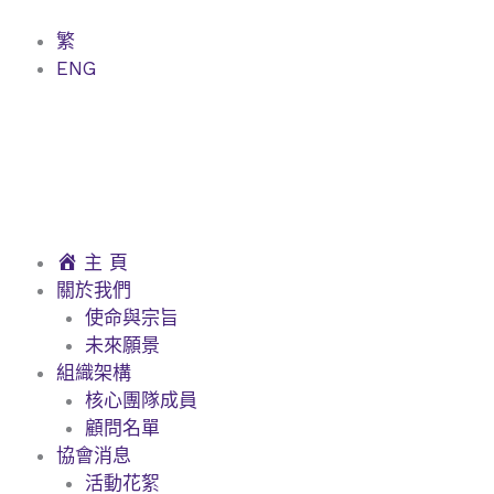
Skip
to
繁
content
ENG
主 頁
關於我們
使命與宗旨
未來願景
組織架構
核心團隊成員
顧問名單
協會消息
活動花絮