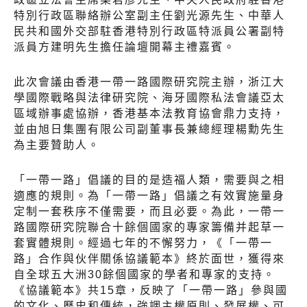
特別行政區聯絡辦公室副主任劉光源先生、中華人
民共和國外交部駐香港特別行政區特派員公署副特
派員方建明先生擔任論壇開幕主禮嘉賓。
此次會議由香港一帶一路國際研究院主辦，浙江大
學國際戰略與法律研究院、海牙國際私法會議亞太
區域辦事處協辦，香港基本法教育協會鼎力支持，
並由旭日集團有限公司副董事長兼總經理楊勳先生
為主要贊助人。
「一帶一路」倡議的目的是造福人類，需要與之相
適應的規則。為「一帶一路」倡議之有效實施量身
定制一套秩序不僅需要，而且必要。為此，一帶一
路國際研究院聯合十餘個國家的專家籌備并起草一
套實體規則。經過七年的不懈努力，《「一帶一
路」合作與伙伴關係協議範本》終於面世，獲得來
自全球五大洲30餘個國家的學者和專家的支持。
《協議範本》共15章，反映了「一帶一路」參與國
的文化、歷史和傳統，強調主權原則、發展權、可