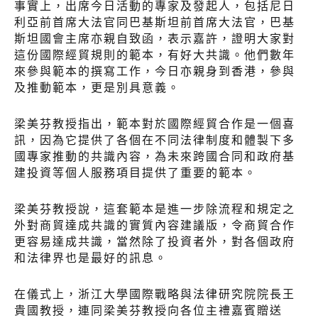
事實上，出席今日活動的專家及發起人，包括尼日
利亞前首席大法官同巴基斯坦前首席大法官，巴基
斯坦國會主席亦親自致函，表示嘉許，證明大家對
這份國際經貿規則的範本，有好大共識。他們數年
來參與範本的撰寫工作，今日亦親身到香港，參與
及推動範本，更是別具意義。
梁美芬教授指出，範本對於國際經貿合作是一個喜
訊，因為它提供了各個在不同法律制度和體製下多
國專家推動的共識內容，為未來跨國合同和政府基
建投資等個人服務項目提供了重要的範本。
梁美芬教授說，這套範本是進一步除流程和規定之
外對商貿達成共識的實質內容建議版，令商貿合作
更容易達成共識，當然除了投資者外，對各個政府
和法律界也是最好的訊息。
在儀式上，浙江大學國際戰略與法律研究院院長王
貴國教授，連同梁美芬教授向各位主禮嘉賓贈送